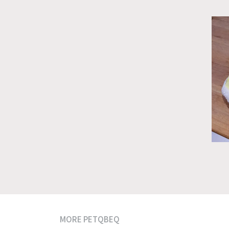
MORE PETQBEQ