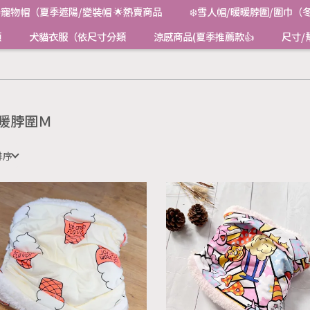
寵物帽（夏季遮陽/變裝帽 🌟熱賣商品
❄️雪人帽/暖暖脖圍/圍巾（
類
犬貓衣服（依尺寸分類
涼感商品(夏季推薦款👍
尺寸/
暖脖圍Ｍ
排序