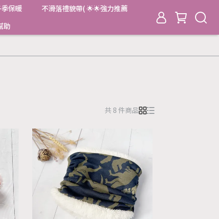
冬季保暖
不滑落禮貌帶( 🌟🌟強力推薦
幫助
共 8 件商品