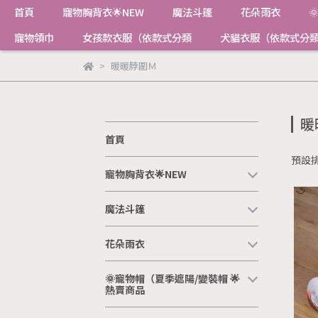
首頁
寵物胸背衣🌟NEW
魔法斗篷
花朵雨衣

寵物領巾
女孩款衣服（依款式分類
犬貓衣服（依款式分
暖暖脖圍Ｍ
暖
首頁
預設
寵物胸背衣🌟NEW
魔法斗篷
花朵雨衣
🌞寵物帽（夏季遮陽/變裝帽 🌟
熱賣商品