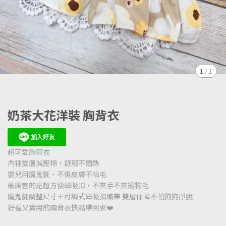
1
/
1
奶茶大花洋裝 胸背衣
超可愛胸背衣
內裡雙層減壓棉，舒服不悶熱
嬰兒用魔鬼氈，不傷皮膚不粘毛
最厲害的是超方便磁吸扣，不夾手不夾寵物毛
魔鬼氈調整尺寸＋可調式磁吸扣織帶 雙層保障不怕狗狗掙脫
好看又實用的胸背衣快點帶回家❤️