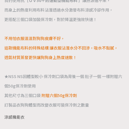
我們使用抗
［ＵＶ50＋的運動型機能布料 ］
讓熱源進不來，
而身上的熱度利用布料沾溼透過水分激發布料涼感冷卻作用，
更搭配三個口袋加裝保冷劑，對於降溫更強效快速！
不用怕衣服濕濕對狗狗皮膚不好，
這款機能布料的特殊結構 讓衣服沾溼水分不回滲，吸水不黏膩，
透氣材質蒸發更快讓狗狗身上熱度速散！
★NSS NS因體型較小 保冷劑口袋為背後一個 肚子一個 一樣附贈六
個50g保冷劑使用
其他尺寸為三個口袋
附贈六個50g保冷劑
訂製品衣狗狗體型而改變衣服可裝保冷劑之數量
涼感機能衣