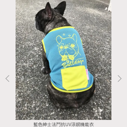
藍色紳士法鬥抗UV涼感機能衣