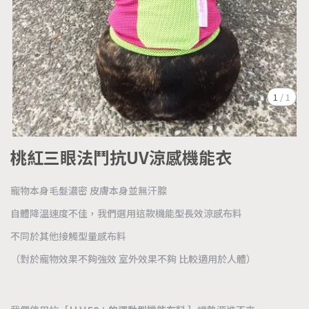
1
/
1
桃紅三眼法鬥抗UV涼感機能衣
寵物本身毛髮濃密 皮膚本身並無汗腺
自體降溫速度不佳，我們選用這款機能型長效涼感布料
不同於其他接觸型量感布料
（對於寵物效果不夠強效 室外效果不夠 比較適用於人體）