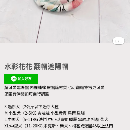
1
/
1
水彩花花 翻帽遮陽帽
超可愛遮陽帽 內裡鋪棉 軟帽筵材質 也可翻帽穿搭更可愛
頭圍有伸縮扣可自行調整
S:迷你犬（2公斤以下迷你犬種
M:小型犬（2-5KG 吉娃娃 小型貴賓 馬爾 臘腸
L:中型犬（5-11KG 法鬥 中小型貴賓 臘腸 雪納瑞 柯基 柴犬
XL:中型犬（11-20KG 米克斯、柴犬、柯基或頭圍45以上法鬥