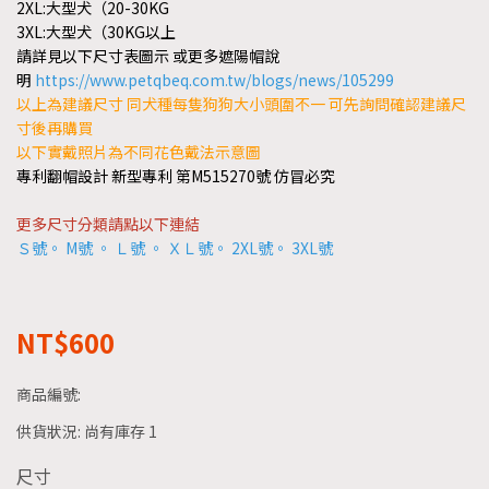
2XL:大型犬（20-30KG
3XL:大型犬（30KG以上
請詳見以下尺寸表圖示 或更多遮陽帽說
明
https://www.petqbeq.com.tw/blogs/news/105299
以上為建議尺寸 同犬種每隻狗狗大小頭圍不一 可先詢問確認建議尺
寸後再購買
以下實戴照片為不同花色戴法示意圖
專利翻帽設計 新型專利 第M515270號 仿冒必究
更多尺寸分類請點以下連結
Ｓ號
。
M號
。
Ｌ號
。
ＸＬ號
。
2XL號
。
3XL號
NT$600
商品編號:
供貨狀況:
尚有庫存 1
尺寸