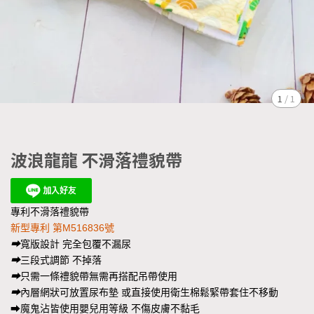
1
/
1
波浪龍龍 不滑落禮貌帶
專利不滑落禮貌帶
新型專利 第M516836號
➡
寬版設計 完全包覆不漏尿
➡
三段式調節 不掉落
➡
只需一條禮貌帶無需再搭配吊帶使用
➡
內層網狀可放置尿布墊 或直接使用衛生棉鬆緊帶套住不移動
➡魔鬼沾皆使用嬰兒用等級 不傷皮膚不黏毛