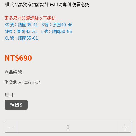
*此商品為獨家開發設計 已申請專利 仿冒必究
更多尺寸分類請點以下連結
XS號：
腰圍35-41
S號：腰圍40-46
M號：
腰圍 45-51
L號：腰圍50-56
XL號：腰圍55-61
NT$690
商品編號:
供貨狀況:
庫存不足
尺寸
現貨S