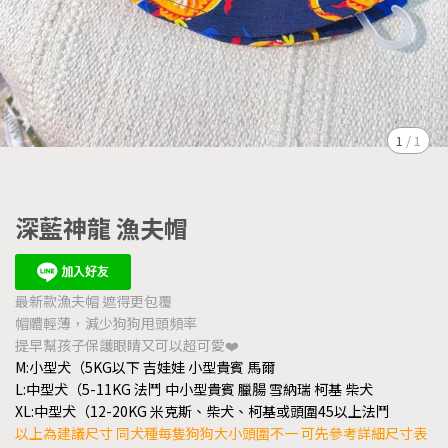
1
/
1
深藍神龍 漁夫帽
最新款漁夫帽 遮得更包覆
帽體輕薄，減少狗狗甩頭頻率
提早幫孩子保護眼睛又可以超可愛❤️
M:小型犬（5KG以下 吉娃娃 小型貴賓 馬爾
L:中型犬（5-11KG 法鬥 中小型貴賓 臘腸 雪納瑞 柯基 柴犬
XL:中型犬（12-20KG 米克斯、柴犬、柯基或頭圍45以上法鬥
以上為建議尺寸 同犬種每隻狗狗大小頭圍不一 可先參考詳細尺寸表