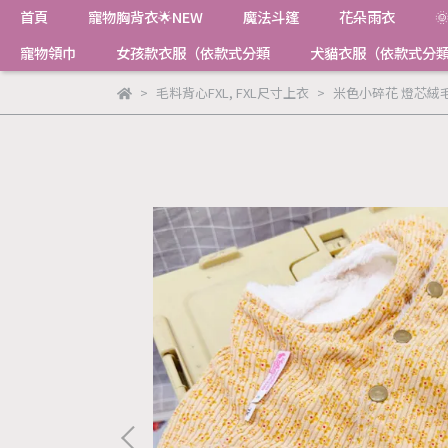
首頁
寵物胸背衣🌟NEW
魔法斗篷
花朵雨衣

寵物領巾
女孩款衣服（依款式分類
犬貓衣服（依款式分
毛料背心FXL
,
FXL尺寸上衣
米色小碎花 燈芯絨