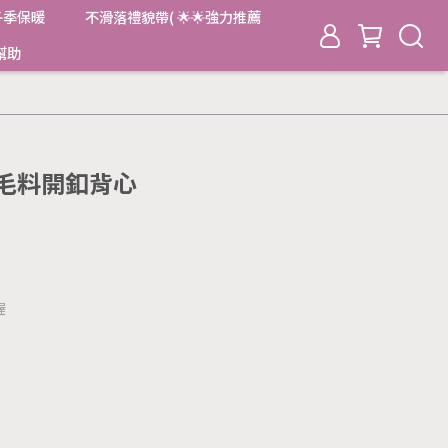
冬季保暖
不滑落禮貌帶( 🌟🌟強力推薦
幫助
絨毛料開釦背心
喔