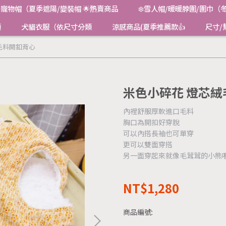
寵物帽（夏季遮陽/變裝帽 🌟熱賣商品
❄️雪人帽/暖暖脖圍/圍巾（
類
犬貓衣服（依尺寸分類
涼感商品(夏季推薦款👍
尺寸/
毛料開釦背心
米色小碎花 燈芯
內裡舒服厚軟進口毛料
胸口為開扣好穿脫
可以內搭長袖也可單穿
更可以雙面穿搭
另一面穿起來就像毛茸茸的小熊
NT$1,280
商品編號: