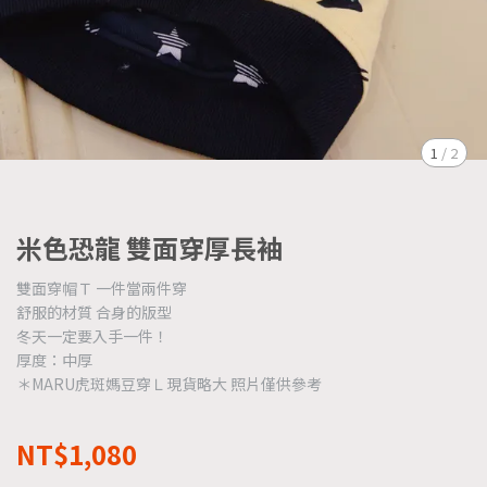
1
/
2
米色恐龍 雙面穿厚長袖
雙面穿帽Ｔ 一件當兩件穿
舒服的材質 合身的版型
冬天一定要入手一件！
厚度：中厚
＊MARU虎斑媽豆穿Ｌ現貨略大 照片僅供參考
NT$1,080