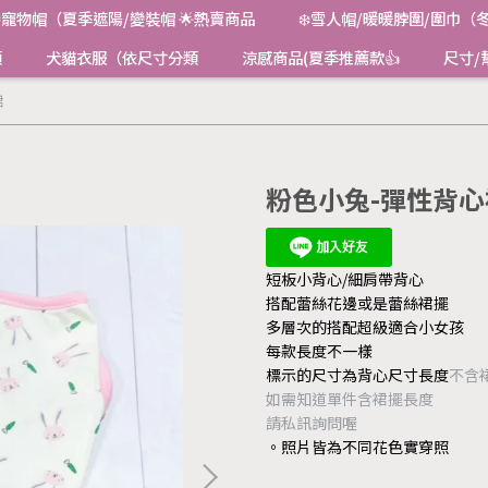
寵物帽（夏季遮陽/變裝帽 🌟熱賣商品
❄️雪人帽/暖暖脖圍/圍巾（
類
犬貓衣服（依尺寸分類
涼感商品(夏季推薦款👍
尺寸/
裙
粉色小兔-彈性背心
短板小背心/細肩帶背心
搭配蕾絲花邊或是蕾絲裙擺
多層次的搭配超級適合小女孩
每款長度不一樣
標示的尺寸為背心尺寸長度
不含
如需知道單件含裙擺長度
請私訊詢問喔
。照片皆為不同花色實穿照