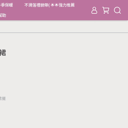
冬季保暖
不滑落禮貌帶( 🌟🌟強力推薦
幫助
裙
裙擺