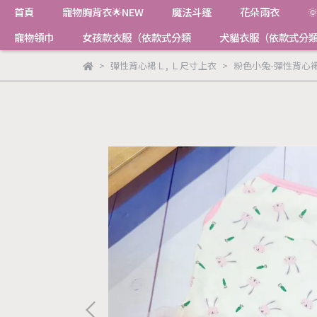
首頁
寵物胸背衣🌟NEW
魔法斗篷
花朵雨衣

寵物領巾
女孩款衣服（依款式分類
犬貓衣服（依款式分
彈性背心裙Ｌ
,
Ｌ尺寸上衣
粉色小兔-彈性背心