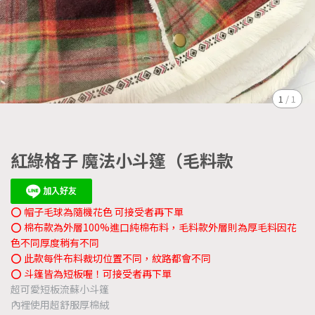
1
/
1
紅綠格子 魔法小斗篷（毛料款
⭕️ 帽子毛球為隨機花色 可接受者再下單
⭕️ 棉布款為外層100%進口純棉布料，毛料款外層則為厚毛料因花
色不同厚度稍有不同
⭕️ 此款每件布料裁切位置不同，紋路都會不同
⭕️ 斗篷皆為短板喔！可接受者再下單
超可愛短板流蘇小斗篷
內裡使用超舒服厚棉絨