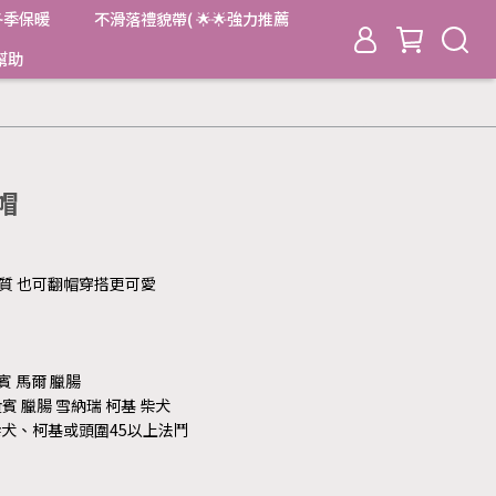
冬季保暖
不滑落禮貌帶( 🌟🌟強力推薦
幫助
帽
材質 也可翻帽穿搭更可愛
賓 馬爾 臘腸
貴賓 臘腸 雪納瑞 柯基 柴犬
斯、柴犬、柯基或頭圍45以上法鬥