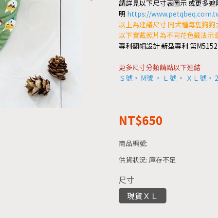
請詳見以下尺寸表圖示 或更多遮
明
https://www.petqbeq.com.t
以上為建議尺寸 同犬種每隻狗狗
以下實戴照片為不同花色戴法示
專利翻帽設計 新型專利 第M5152
更多尺寸分類請點以下連結
Ｓ號
。
M號
。
Ｌ號
。
ＸＬ號
。
NT$650
商品編號:
供貨狀況:
庫存不足
尺寸
現貨ＸＬ