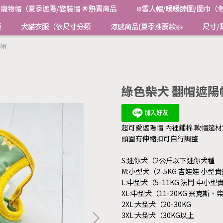
寵物帽（夏季遮陽/變裝帽 🌟熱賣商品
❄️雪人帽/暖暖脖圍/圍巾（
類
犬貓衣服（依尺寸分類
涼感商品(夏季推薦款👍
尺寸/
陽帽
綠色柴犬 翻帽遮陽
超可愛遮陽帽 內裡鋪棉 軟帽筵
頭圍有伸縮扣可自行調整
S:迷你犬（2公斤以下迷你犬種
M:小型犬（2-5KG 吉娃娃 小型貴
L:中型犬（5-11KG 法鬥 中小型
XL:中型犬（11-20KG 米克
2XL:大型犬（20-30KG
3XL:大型犬（30KG以上