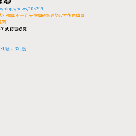
陽帽說
w/blogs/news/105299
大小頭圍不一 可先詢問確認建議尺寸後再購買
意圖
70號 仿冒必究
2XL號
。
3XL號