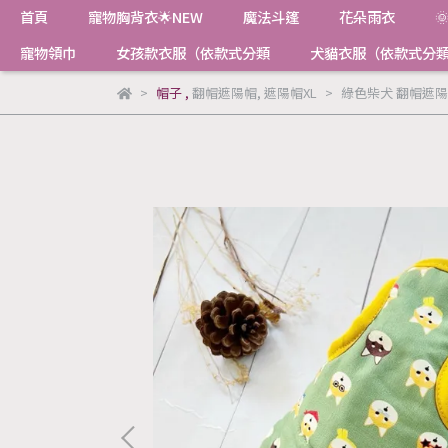
首頁
寵物胸背衣🌟NEW
魔法斗篷
花朵雨衣

寵物領巾
女孩款衣服（依款式分類
犬貓衣服（依款式分
帽子
,
翻帽遮陽帽
,
遮陽帽XL
綠色柴犬 翻帽遮