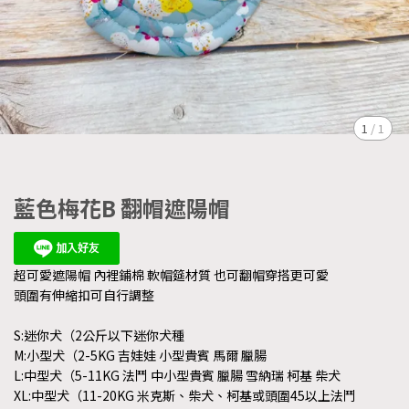
1
/
1
藍色梅花B 翻帽遮陽帽
超可愛遮陽帽 內裡鋪棉 軟帽筵材質 也可翻帽穿搭更可愛
頭圍有伸縮扣可自行調整
S:迷你犬（2公斤以下迷你犬種
M:小型犬（2-5KG 吉娃娃 小型貴賓 馬爾 臘腸
L:中型犬（5-11KG 法鬥 中小型貴賓 臘腸 雪納瑞 柯基 柴犬
XL:中型犬（11-20KG 米克斯、柴犬、柯基或頭圍45以上法鬥