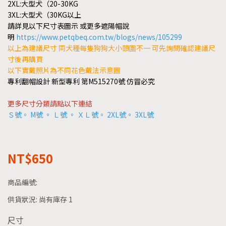
2XL:大型犬（20-30KG
3XL:大型犬（30KG以上
請詳見以下尺寸表圖示 或更多遮陽帽說
明
https://www.petqbeq.com.tw/blogs/news/105299
以上為建議尺寸 同犬種每隻狗狗大小頭圍不一 可先詢問確認建議尺
寸後再購買
以下實戴照片為不同花色戴法示意圖
專利翻帽設計 新型專利 第M515270號 仿冒必究
更多尺寸分類請點以下連結
Ｓ號
。
M號
。
Ｌ號
。
ＸＬ號
。
2XL號
。
3XL號
NT$650
商品編號:
供貨狀況:
尚有庫存 1
尺寸