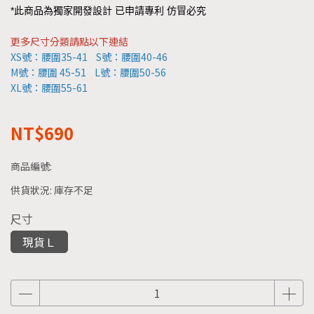
*此商品為獨家開發設計 已申請專利 仿冒必究
更多尺寸分類請點以下連結
XS號：
腰圍35-41
S號：腰圍40-46
M號：
腰圍 45-51
L號：腰圍50-56
XL號：腰圍55-61
NT$690
商品編號:
供貨狀況:
庫存不足
尺寸
現貨Ｌ