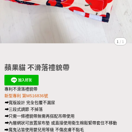
1
/
1
蘋果貓 不滑落禮貌帶
專利不滑落禮貌帶
新型專利 第M516836號
➡
寬版設計 完全包覆不漏尿
➡
三段式調節 不掉落
➡
只需一條禮貌帶無需再搭配吊帶使用
➡
內層網狀可放置尿布墊 或直接使用衛生棉鬆緊帶套住不移動
➡魔鬼沾皆使用嬰兒用等級 不傷皮膚不黏毛