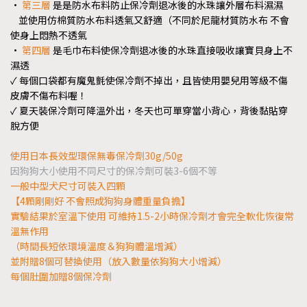
•
第三層
是是防水布料防止保冷劑退冰後的水珠讓外層布料濕濕
並使用仿棉質防水布料透氣又舒適（不同於尼龍材質防水布 不會
使身上悶熱不透氣
•
第四層
是毛巾布料使保冷劑退冰後的水珠直接吸收讓寶貝身上不
濕透
✓ 每個口袋都有魔鬼氈使保冷劑不掉出，且皆使用嬰兒用等級不傷
皮膚不傷布料喔！
✓ 夏天裝保冷劑可降溫外出，冬天也可單穿當小背心，背後黏貼穿
脫方便
使用日本長效型環保無毒保冷劑30g/50g
因狗狗大小使用不同尺寸的保冷劑可裝3-6個不等
一般中型犬尺寸可裝入四顆
【4顆剛剛好 不會照成狗狗身體重量負擔】
實驗結果於室溫下使用 可維持1.5-2小時保冷劑才會完全軟化恢復常
溫無作用
（時間長短依環境溫度＆狗狗體溫增減）
並附贈8個可替換使用（放入數量依狗狗大小增減）
每個肚圍加贈8個保冷劑