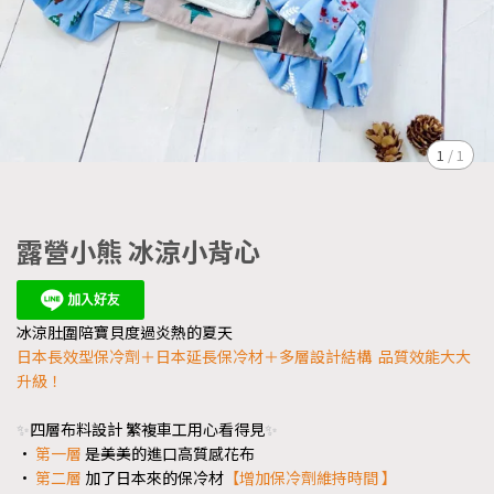
1
/
1
露營小熊 冰涼小背心
冰涼肚圍陪寶貝度過炎熱的夏天
日本長效型保冷劑＋日本延長保冷材＋多層設計結構 品質效能大大
升級！
✨
四層布料設計 繁複車工用心看得見
✨
•
第一層
是美美的進口高質感花布
•
第二層
加了日本來的保冷材
【增加保冷劑維持時間 】