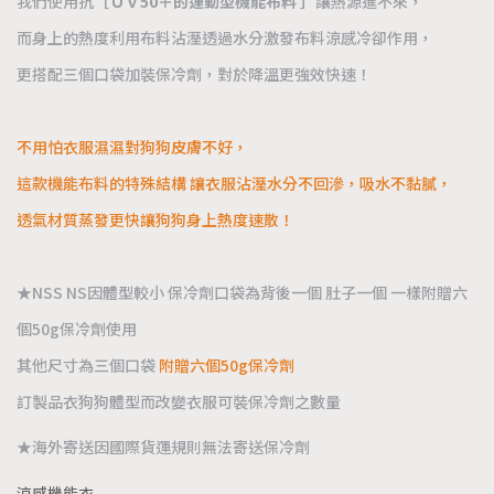
我們使用抗
［ＵＶ50＋的運動型機能布料 ］
讓熱源進不來，
而身上的熱度利用布料沾溼透過水分激發布料涼感冷卻作用，
更搭配三個口袋加裝保冷劑，對於降溫更強效快速！
不用怕衣服濕濕對狗狗皮膚不好，
這款機能布料的特殊結構 讓衣服沾溼水分不回滲，吸水不黏膩，
透氣材質蒸發更快讓狗狗身上熱度速散！
★NSS NS因體型較小 保冷劑口袋為背後一個 肚子一個 一樣附贈六
個50g保冷劑使用
其他尺寸為三個口袋
附贈六個50g保冷劑
訂製品衣狗狗體型而改變衣服可裝保冷劑之數量
★海外寄送因國際貨運規則無法寄送保冷劑
涼感機能衣