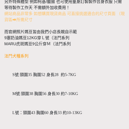
另外特殊體型 例如柯基/臘腸 也可使用量身訂製製作合身衣服 只需
等待製作工作天 不需額外加收費用！
網站商品非常多 如想購買現貨商品 可直接挑選適合的尺寸頁面 （現
貨區➡所需尺寸
而官網照片媽豆皆由我們小店長親自示範
9塞奶油媽豆12KG穿Ｌ號（法鬥系列
MARU虎斑媽豆9公斤穿Ｍ（法鬥系列
法鬥犬種系列
S號:頸圍35 胸圍52 身長28  約5-7KG
M號:頸圍38 胸圍56 身長30 約7-10KG
L號：頸圍43 胸圍60 身長33 約10-13KG